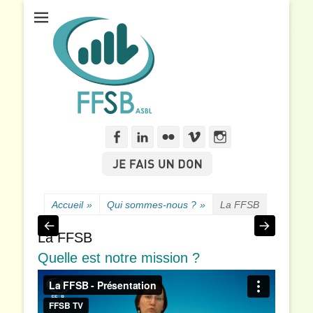
Fédération Francophone des Sourds de Belgique
FFSB
Facebook
Linkedln
Flickr
Vimeo
Instagram
Accueil
»
Qui sommes-nous ?
»
La FFSB
La FFSB
Quelle est notre mission ?