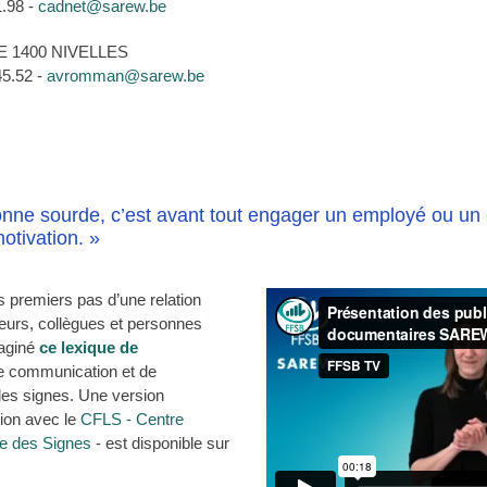
1.98 -
cadnet@sarew.be
E 1400 NIVELLES
5.52 -
avromman@sarew.be
nne sourde, c’est avant tout engager un employé ou un 
otivation. »
 premiers pas d’une relation
urs, collègues et personnes
aginé
ce lexique de
e communication et de
des signes. Une version
tion avec le
CFLS - Centre
e des Signes
- est disponible sur