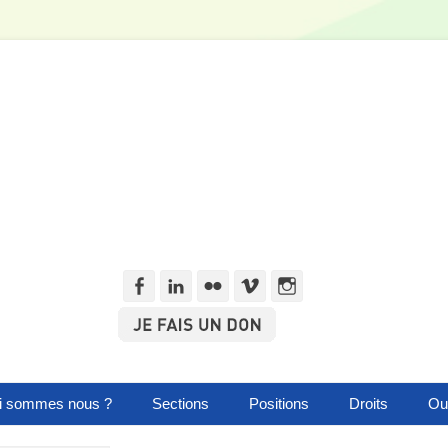
Facebook
Linkedln
Flickr
Vimeo
Instagram
i sommes nous ?
Sections
Positions
Droits
Out