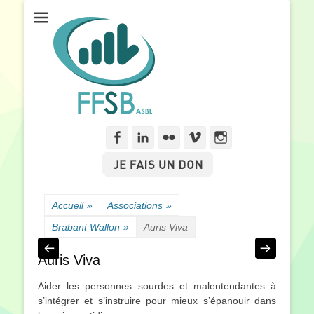
Fédération Francophone des Sourds de Belgique
FFSB
Facebook
Linkedln
Flickr
Vimeo
Instagram
Accueil
»
Associations
»
Brabant Wallon
»
Auris Viva
Auris Viva
Aider les personnes sourdes et malentendantes à
s’intégrer et s’instruire pour mieux s’épanouir dans