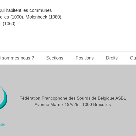
 qui habitent les communes
xelles (1000), Molenbeek (1080),
s (1060).
i sommes nous ?
Sections
Positions
Droits
Out
Fédération Francophone des Sourds de Belgique ASBL
Avenue Marnix 19A/25 - 1000 Bruxelles