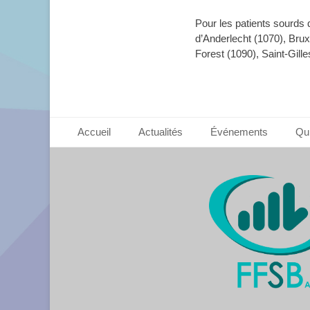
Pour les patients sourds
d’Anderlecht (1070), Bru
Forest (1090), Saint-Gille
Footer Menu
Aller
Accueil
Actualités
Événements
Qu
au
contenu