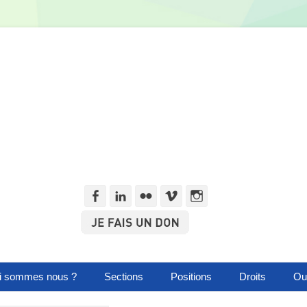
Facebook
Linkedln
Flickr
Vimeo
Instagram
i sommes nous ?
Sections
Positions
Droits
Out