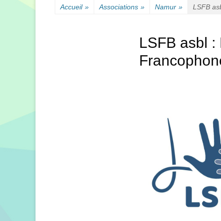
Accueil
»
Associations
»
Namur
»
LSFB asb
LSFB asbl :
Francophon