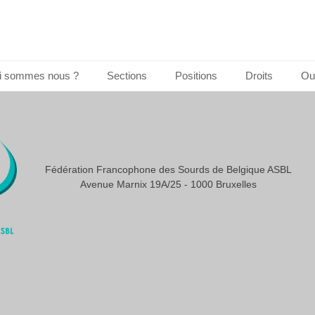
i sommes nous ?
Sections
Positions
Droits
Out
Fédération Francophone des Sourds de Belgique ASBL
Avenue Marnix 19A/25 - 1000 Bruxelles