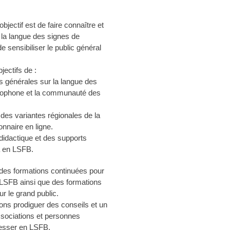
bjectif est de faire connaître et
 la langue des signes de
 sensibiliser le public général
ectifs de :
ns générales sur la langue des
cophone et la communauté des
 des variantes régionales de la
onnaire en ligne.
didactique et des supports
a en LSFB.
des formations continuées pour
– LSFB ainsi que des formations
r le grand public.
ns prodiguer des conseils et un
ssociations et personnes
resser en LSFB.