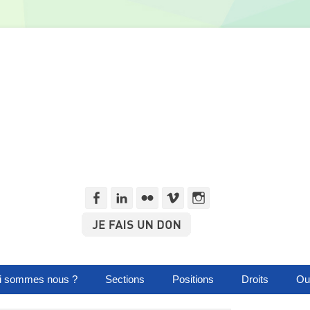
Facebook
Linkedln
Flickr
Vimeo
Instagram
i sommes nous ?
Sections
Positions
Droits
Out