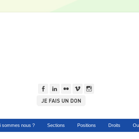
Facebook
Linkedln
Flickr
Vimeo
Instagram
i sommes nous ?
Sections
Positions
Droits
Out