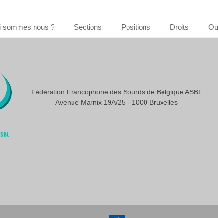
i sommes nous ?
Sections
Positions
Droits
Out
Fédération Francophone des Sourds de Belgique ASBL
Avenue Marnix 19A/25 - 1000 Bruxelles