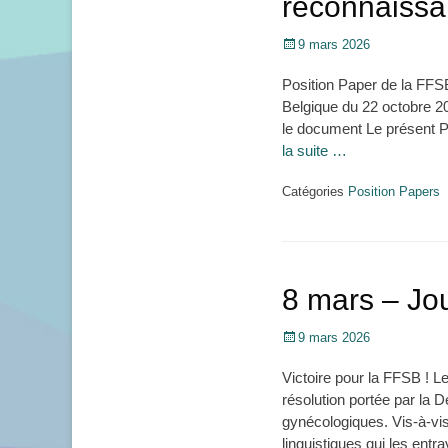
reconnaissa
Posté
9 mars 2026
le
Position Paper de la FFSB
Belgique du 22 octobre 20
le document Le présent Po
la suite …
Catégories
Position Papers
8 mars – Jo
Posté
9 mars 2026
le
Victoire pour la FFSB ! L
résolution portée par la 
gynécologiques. Vis-à-vi
linguistiques qui les entr