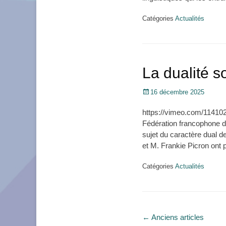
Catégories
Actualités
La dualité s
Posté
16 décembre 2025
le
https://vimeo.com/114102
Fédération francophone d
sujet du caractère dual de 
et M. Frankie Picron ont 
Catégories
Actualités
Navigation
←
Anciens articles