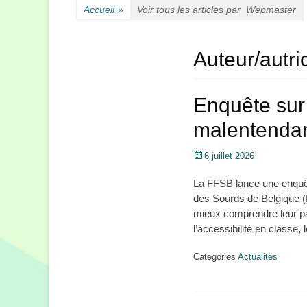
Accueil
»
Voir tous les articles par
Webmaster
Auteur/autri
Enquête sur 
malentenda
Posté
6 juillet 2026
le
La FFSB lance une enquêt
des Sourds de Belgique (
mieux comprendre leur par
l’accessibilité en class
Catégories
Actualités