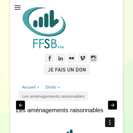
Fédération Francophone des Sourds de Belgique
FFSB
Facebook
Linkedln
Flickr
Vimeo
Instagram
Accueil
»
Droits
»
Les aménagements raisonnables
Les aménagements raisonnables