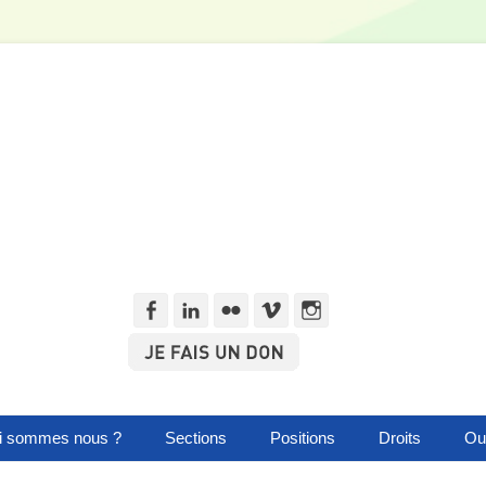
i sommes nous ?
Sections
Positions
Droits
Out