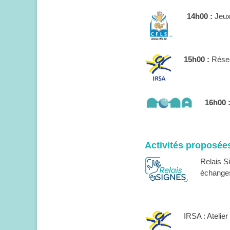
14h00 :
Jeux 
15h00 :
Résea
16h00 
Activités proposées
Relais S
échange
IRSA : Atelier