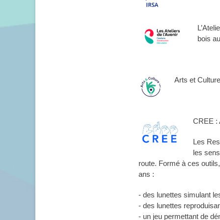
L’Ateli
bois au
Arts et Cultur
CREE : An
Les Resp
les sens
route. Formé à ces outil
ans :
- des lunettes simulant les
- des lunettes reproduisan
- un jeu permettant de dém