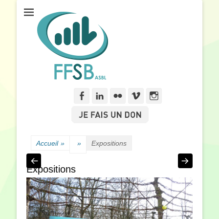
Fédération Francophone des Sourds de Belgique
FFSB
Facebook
Linkedln
Flickr
Vimeo
Instagram
Accueil
»
»
Expositions
Expositions