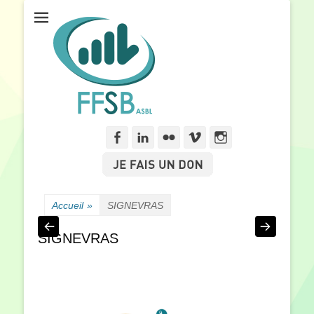
Fédération Francophone des Sourds de Belgique
FFSB
Facebook
Linkedln
Flickr
Vimeo
Instagram
Accueil
»
SIGNEVRAS
SIGNEVRAS