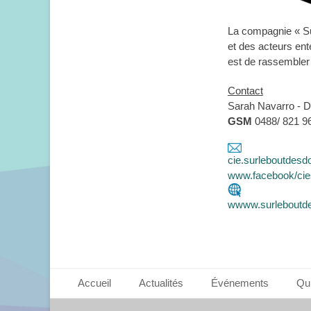
La compagnie « Su
et des acteurs ent
est de rassembler
Contact
Sarah Navarro - Di
GSM
0488/ 821 9
cie.surleboutdes
www.facebook/cie
wwww.surleboutde
Footer Menu
Aller
Accueil
Actualités
Événements
Qu
au
contenu