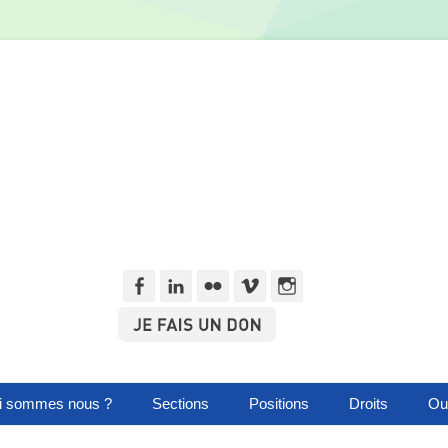
Facebook
Linkedln
Flickr
Vimeo
Instagram
i sommes nous ?
Sections
Positions
Droits
Out