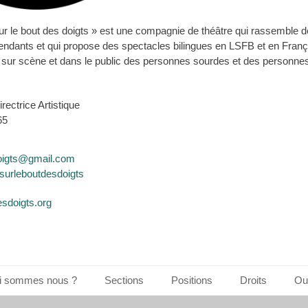
r le bout des doigts » est une compagnie de théâtre qui rassemble 
endants et qui propose des spectacles bilingues en LSFB et en França
 sur scène et dans le public des personnes sourdes et des personne
rectrice Artistique
65
doigts@gmail.com
surleboutdesdoigts
sdoigts.org
i sommes nous ?
Sections
Positions
Droits
Out