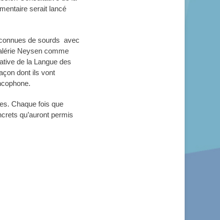
entaire serait lancé
reconnues de sourds avec
Valérie Neysen comme
ative de la Langue des
açon dont ils vont
ancophone.
tes. Chaque fois que
ncrets qu’auront permis