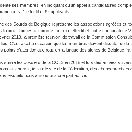
senté ses membres, en indiquant qu’un appel à candidatures complém
manquants (1 effectif et 6 suppléants).
ne des Sourds de Belgique représente les associations agréées et 
r Jérôme Duquesne comme membre effectif et notre coordinatrice 
vrier 2018, la première réunion de travail de la Commission Consult
lieu. C’est à cette occasion que les membres doivent discuter de la f
es points d’attention que requiert la langue des signes de Belgique fr
ons suivre les dossiers de la CCLS en 2018 et lors des années suivan
rons au courant, ici sur le site de la Fédération, des changements co
ns lesquels nous aurons pris une part active.