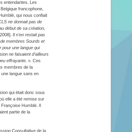
es entendantes. Les
 Belgique francophone,
Humblé, qui nous confiait
CCLS ne donnait pas de
au début de sa création,
2008].
Il n’en restait pas
eu de membres Sourds et
r pour une langue qui
on ne faisaient d’ailleurs
peu effrayante. ».
Ces
ins membres de la
à une langue sans en
ion qui était donc sous
 où elle a été remise sur
 Françoise Humblé. Il
ent partie de la
ssion Consultative de la