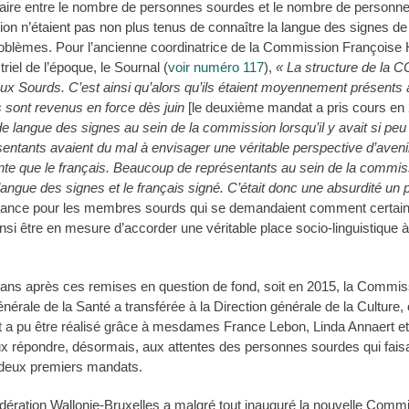
litaire entre le nombre de personnes sourdes et le nombre de personn
 n’étaient pas non plus tenus de connaître la langue des signes de
roblèmes. Pour l’ancienne coordinatrice de la Commission Françoise 
riel de l’époque, le Sournal (
voir numéro 117
),
« La structure de la 
 aux Sourds. C’est ainsi qu’alors qu’ils étaient moyennement présents 
s sont revenus en force dès juin
[le deuxième mandat a pris cours en 
de langue des signes au sein de la commission lorsqu’il y avait si p
sentants avaient du mal à envisager une véritable perspective d’aveni
nte que le français. Beaucoup de représentants au sein de la commissi
 langue des signes et le français signé. C’était donc une absurdité un 
ortance pour les membres sourds qui se demandaient comment certa
si être en mesure d’accorder une véritable place socio-linguistique 
ns après ces remises en question de fond, soit en 2015, la Commiss
 générale de la Santé a transférée à la Direction générale de la Culture,
rt a pu être réalisé grâce à mesdames France Lebon, Linda Annaert et
x répondre, désormais, aux attentes des personnes sourdes qui faisai
deux premiers mandats.
dération Wallonie-Bruxelles a malgré tout inauguré la nouvelle Commi