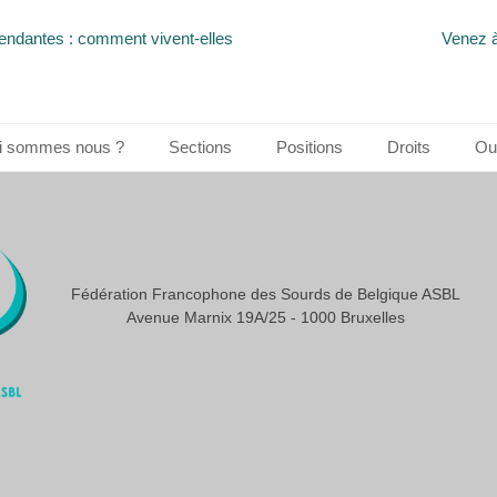
Article
ndantes : comment vivent-elles
Venez à
suivant :
i sommes nous ?
Sections
Positions
Droits
Out
Fédération Francophone des Sourds de Belgique ASBL
Avenue Marnix 19A/25 - 1000 Bruxelles