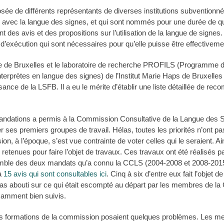
e de différents représentants de diverses institutions subvention
en avec la langue des signes, et qui sont nommés pour une durée de q
es avis et des propositions sur l’utilisation de la langue de signes. E
d’exécution qui sont nécessaires pour qu’elle puisse être effectivemen
re de Bruxelles et le laboratoire de recherche PROFILS (Programme de
nterprètes en langue des signes) de l’Institut Marie Haps de Bruxelles 
ssance de la LSFB. Il a eu le mérite d’établir une liste détaillée de r
andations a permis à la Commission Consultative de la Langue des 
 ses premiers groupes de travail. Hélas, toutes les priorités n’ont pas
n, à l’époque, s’est vue contrainte de voter celles qui le seraient. A
etenues pour faire l’objet de travaux. Ces travaux ont été réalisés p
mble des deux mandats qu’a connu la CCLS (2004-2008 et 2008-2015
à
15 avis qui sont consultables ici
. Cinq à six d’entre eux fait l’objet 
pas abouti sur ce qui était escompté au départ par les membres de l
isamment bien suivis.
s formations de la commission posaient quelques problèmes. Les me