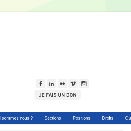
Facebook
Linkedln
Flickr
Vimeo
Instagram
i sommes nous ?
Sections
Positions
Droits
Out