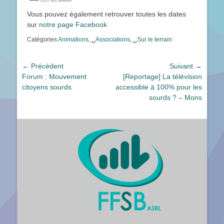
Vous pouvez également retrouver toutes les dates
sur
notre page Facebook
Catégories
Animations
, ␣
Associations
, ␣
Sur le terrain
Navigation
← Précédent
Suivant →
Article
Article
Forum : Mouvement
[Reportage] La télévision
de
précédent :
suivant :
citoyens sourds
accessible à 100% pour les
l’article
sourds ? – Mons