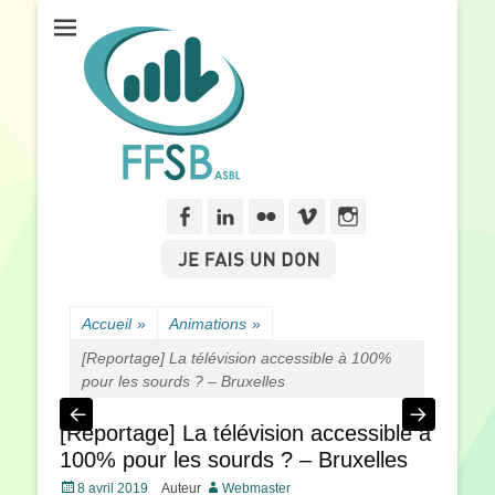
Fédération Francophone des Sourds de Belgique
FFSB
Facebook
Linkedln
Flickr
Vimeo
Instagram
Accueil
»
Animations
»
[Reportage] La télévision accessible à 100%
pour les sourds ? – Bruxelles
[Reportage] La télévision accessible à
100% pour les sourds ? – Bruxelles
Posté
8 avril 2019
Auteur
Webmaster