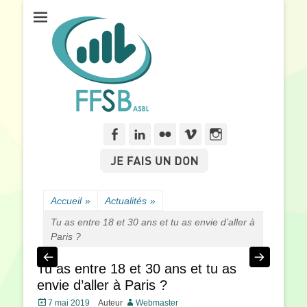
Fédération Francophone des Sourds de Belgique
FFSB
Facebook
Linkedln
Flickr
Vimeo
Instagram
Accueil
»
Actualités
»
Tu as entre 18 et 30 ans et tu as envie d’aller à
Paris ?
Tu as entre 18 et 30 ans et tu as
envie d’aller à Paris ?
Posté
7 mai 2019
Auteur
Webmaster