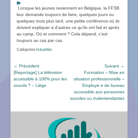
Lorsque les jeunes reviennent en Belgique, la FFSB
leur demande toujours de faire, quelques jours ou
quelques mois plus tard, une petite conférence où ils
doivent expliquer à d’autres ce qu’ils ont fait et après
au camp. Où et comment ? Cela dépend, c’est
toujours au cas par cas.
Catégories
Actualités
Navigation
← Précédent
Suivant →
Article
Article
[Reportage] La télévision
Formation – Mise en
de
précédent :
suivant :
accessible à 100% pour les
situation professionnelle –
l’article
sourds ? – Liège
Employé·e de bureau
accessible aux personnes
sourdes ou malentendantes