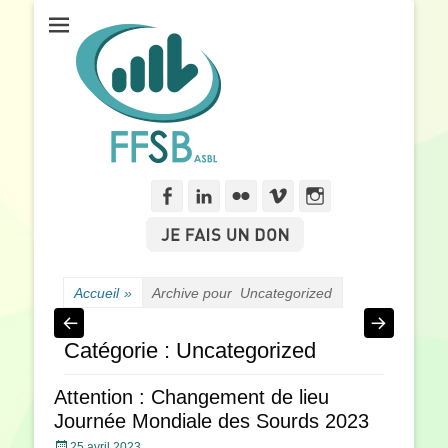
Fédération Francophone des Sourds de Belgique
FFSB
Facebook
Linkedln
Flickr
Vimeo
Instagram
Accueil
»
Archive pour
Uncategorized
Catégorie :
Uncategorized
Attention : Changement de lieu
Journée Mondiale des Sourds 2023
Posté
25 avril 2023