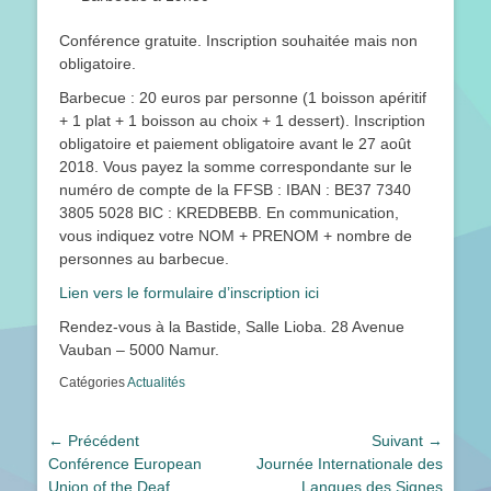
Conférence gratuite. Inscription souhaitée mais non
obligatoire.
Barbecue : 20 euros par personne (1 boisson apéritif
+ 1 plat + 1 boisson au choix + 1 dessert). Inscription
obligatoire et paiement obligatoire avant le 27 août
2018. Vous payez la somme correspondante sur le
numéro de compte de la FFSB : IBAN : BE37 7340
3805 5028 BIC : KREDBEBB. En communication,
vous indiquez votre NOM + PRENOM + nombre de
personnes au barbecue.
Lien vers le formulaire d’inscription ici
Rendez-vous à la Bastide, Salle Lioba. 28 Avenue
Vauban – 5000 Namur.
Catégories
Actualités
Navigation
← Précédent
Suivant →
Article
Article
Conférence European
Journée Internationale des
de
précédent :
suivant :
Union of the Deaf
Langues des Signes