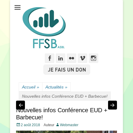
Fédération Francophone des Sourds de Belgique
FFSB
Facebook
Linkedln
Flickr
Vimeo
Instagram
Accueil
»
Actualités
»
Nouvelles infos Conférence EUD + Barbecue!
Nouvelles infos Conférence EUD +
Barbecue!
Posté
2 août 2018
Auteur
Webmaster
le