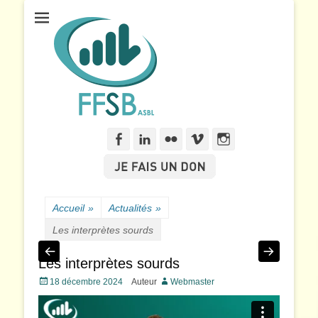
Fédération Francophone des Sourds de Belgique
FFSB
Facebook
Linkedln
Flickr
Vimeo
Instagram
Accueil
»
Actualités
»
Les interprètes sourds
Les interprètes sourds
Posté
18 décembre 2024
Auteur
Webmaster
le