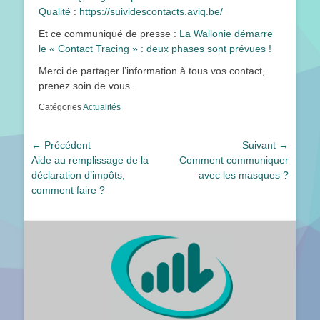
Qualité
:
https://suividescontacts.aviq.be/
Et ce communiqué de presse :
La Wallonie démarre
le « Contact Tracing » : deux phases sont prévues !
Merci de partager l’information à tous vos contact,
prenez soin de vous.
Catégories
Actualités
Navigation
← Précédent
Suivant →
Article
Article
Aide au remplissage de la
Comment communiquer
de
précédent :
suivant :
déclaration d’impôts,
avec les masques ?
l’article
comment faire ?