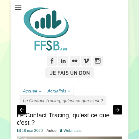
Fédération Francophone des Sourds de Belgique
FFSB
Facebook
Linkedln
Flickr
Vimeo
Instagram
Accueil
»
Actualités
»
Le Contact Tracing, qu’est ce que c’est ?
Le Contact Tracing, qu’est ce que
c’est ?
Posté
18 mai 2020
Auteur
Webmaster
le