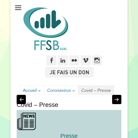
Fédération Francophone des Sourds de Belgique
FFSB
Facebook
Linkedln
Flickr
Vimeo
Instagram
Accueil
»
Coronavirus
»
Covid – Presse
Covid – Presse
Presse