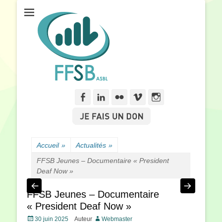
Fédération Francophone des Sourds de Belgique
FFSB
Facebook
Linkedln
Flickr
Vimeo
Instagram
Accueil
»
Actualités
»
FFSB Jeunes – Documentaire « President
Deaf Now »
FFSB Jeunes – Documentaire
« President Deaf Now »
Posté
30 juin 2025
Auteur
Webmaster