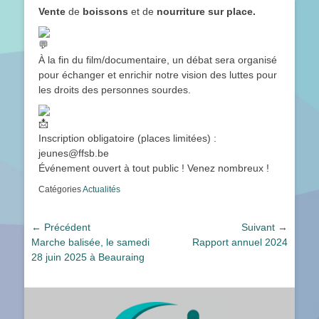
Vente
de
boissons
et de
nourriture sur place.
À la fin du film/documentaire, un débat sera organisé
pour échanger et enrichir notre vision des luttes pour
les droits des personnes sourdes.
Inscription obligatoire (places limitées) :
jeunes@ffsb.be
Événement ouvert à tout public ! Venez nombreux !
Catégories
Actualités
Navigation
← Précédent
Suivant →
Article
Article
Marche balisée, le samedi
Rapport annuel 2024
de
précédent :
suivant :
28 juin 2025 à Beauraing
l’article