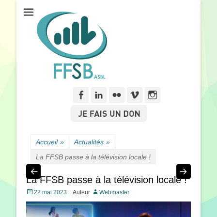
Fédération Francophone des Sourds de Belgique
FFSB
Facebook
Linkedln
Flickr
Vimeo
Instagram
Accueil
»
Actualités
»
La FFSB passe à la télévision locale !
La FFSB passe à la télévision locale !
Posté
22 mai 2023
Auteur
Webmaster
le