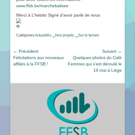
www.ffsb.be/marchebalisee
Merci à L’hebdo Signé d’avoir parlé de nous
Catégories
Actualités
, ␣
Nos projets
, ␣
Sur le terrain
Navigation
← Précédent
Suivant →
Article
Article
Félicitations aux nouveaux
Quelques photos du Café
de
précédent :
suivant :
affiliés à la FFSB !
Femmes qui s’est déroulé le
l’article
19 mai à Liège