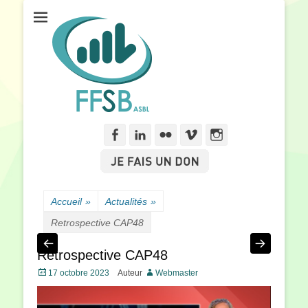
Fédération Francophone des Sourds de Belgique
FFSB
Facebook
Linkedln
Flickr
Vimeo
Instagram
Accueil
»
Actualités
»
Retrospective CAP48
Retrospective CAP48
Posté
17 octobre 2023
Auteur
Webmaster
le