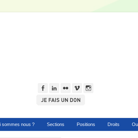
Facebook
Linkedln
Flickr
Vimeo
Instagram
i sommes nous ?
Sections
Positions
Droits
Out