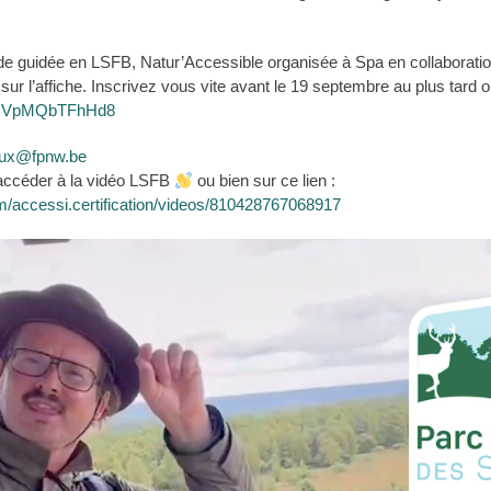
ade guidée en LSFB, Natur’Accessible organisée à Spa en collaboratio
 sur l’affiche. Inscrivez vous vite avant
le 19 septembre au plus tard ou
YBQVpMQbTFhHd8
aux@fpnw.be
 accéder à la vidéo LSFB
ou bien sur ce lien :
/accessi.certification/videos/810428767068917