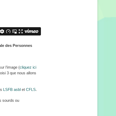
nale des Personnes
r l’image (
cliquez ici
isi 3 que nous allons
ns
LSFB asbl
et
CFLS
.
ts sourds ou