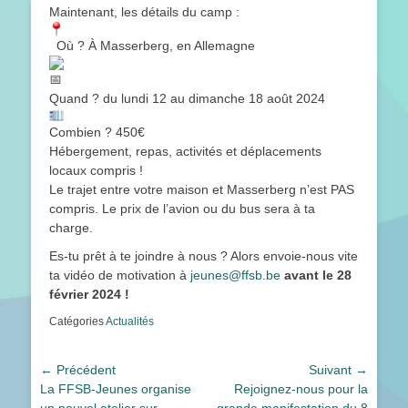
Maintenant, les détails du camp :
Où ? À Masserberg, en Allemagne
Quand ? du lundi 12 au dimanche 18 août 2024
Combien ? 450€
Hébergement, repas, activités et déplacements
locaux compris !
Le trajet entre votre maison et Masserberg n’est PAS
compris. Le prix de l’avion ou du bus sera à ta
charge.
Es-tu prêt à te joindre à nous ? Alors envoie-nous vite
ta vidéo de motivation à
jeunes@ffsb.be
avant le 28
février 2024 !
Catégories
Actualités
Navigation
← Précédent
Suivant →
Article
Article
La FFSB-Jeunes organise
Rejoignez-nous pour la
de
précédent :
suivant :