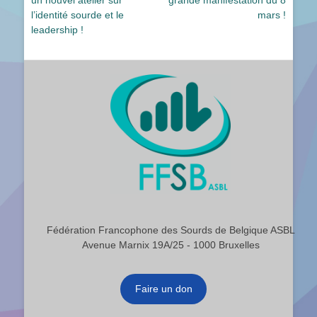
un nouvel atelier sur
grande manifestation du 8
l’article
l’identité sourde et le
mars !
leadership !
Fédération Francophone des Sourds de Belgique ASBL
Avenue Marnix 19A/25 - 1000 Bruxelles
Faire un don