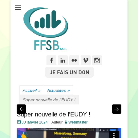
Fédération Francophone des Sourds de Belgique
FFSB
Facebook
Linkedln
Flickr
Vimeo
Instagram
Accueil
»
Actualités
»
Super nouvelle de l’EUDY !
Super nouvelle de l’EUDY !
Posté
30 janvier 2024
Auteur
Webmaster
le