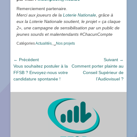
Remerciement partenaire.
Merci aux joueurs de la
Loterie Nationale
, grâce à
eux la Loterie Nationale soutient, le projet « ça claque
2», une campagne de sensibilisation par un public de
jeunes sourds et malentendants #ChacunCompte
Catégories
Actualités
, ␣
Nos projets
Navigation
← Précédent
Suivant →
Article
Article
Vous souhaitez postuler à la
Comment porter plainte au
de
précédent :
suivant :
FFSB ? Envoyez-nous votre
Conseil Supérieur de
l’article
candidature spontanée !
l’Audiovisuel ?