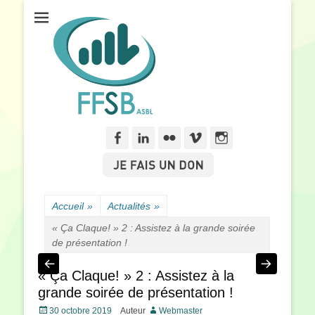
Fédération Francophone des Sourds de Belgique
FFSB
Facebook
Linkedln
Flickr
Vimeo
Instagram
Accueil
»
Actualités
»
« Ça Claque! » 2 : Assistez à la grande soirée
de présentation !
« Ça Claque! » 2 : Assistez à la
grande soirée de présentation !
Posté
30 octobre 2019
Auteur
Webmaster