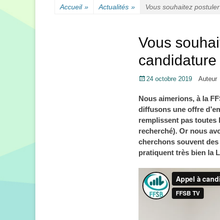
Accueil
»
Actualités
»
Vous souhaitez postule
Vous souhai
candidature
Posté
24 octobre 2019
Auteur
le
Nous aimerions, à la F
diffusons une offre d’e
remplissent pas toutes l
recherché). Or nous avo
cherchons souvent des 
pratiquent très bien la 