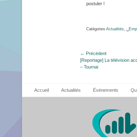
postuler !
Catégories
Actualités
, ␣
Empl
Navigation
← Précédent
Article
[Reportage] La télévision ac
de
précédent :
– Tournai
l’article
Footer Menu
Aller
Accueil
Actualités
Événements
Qu
au
contenu