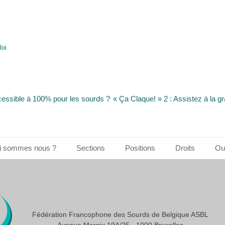
oi
Article
cessible à 100% pour les sourds ?
« Ça Claque! » 2 : Assistez à la g
suivant :
i sommes nous ?
Sections
Positions
Droits
Out
Fédération Francophone des Sourds de Belgique ASBL