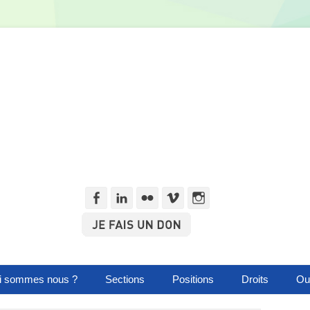
Facebook
Linkedln
Flickr
Vimeo
Instagram
i sommes nous ?
Sections
Positions
Droits
Out