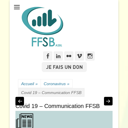
Fédération Francophone des Sourds de Belgique
FFSB
Facebook
Linkedln
Flickr
Vimeo
Instagram
Accueil
»
Coronavirus
»
Covid 19 – Communication FFSB
Covid 19 – Communication FFSB