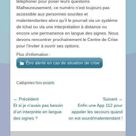
téléphoner pour poser leurs questions.
Malheureusement, ce numéro n’est toujours pas
accessible aux personnes sourdes et
malentendantes alors qu’il le pourrait via un système
de tchat ou via une interprétation à distance ou
encore une permanence en langue des signes. Nous
devons rencontrer prochainement le Centre de Crise
pour l’inviter à ouvrir ses options.
Plus d’information :
Être alerté en cas de situation de crise
Catégories
Nos projets
Navigation
← Précédent
Suivant →
Article
Article
Et si je n’avais pas besoin
Enfin une App 112 pour
de
précédent :
suivant :
d’un interprète en langue
appeler les secours quand
l’article
des signes ?
on est sourd/malentendant !