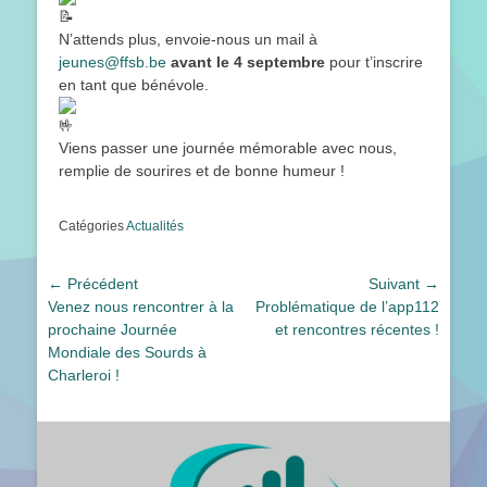
N’attends plus, envoie-nous un mail à
jeunes@ffsb.be
avant le 4 septembre
pour t’inscrire
en tant que bénévole.
Viens passer une journée mémorable avec nous,
remplie de sourires et de bonne humeur !
Catégories
Actualités
Navigation
← Précédent
Suivant →
Article
Article
Venez nous rencontrer à la
Problématique de l’app112
de
précédent :
suivant :
prochaine Journée
et rencontres récentes !
l’article
Mondiale des Sourds à
Charleroi !