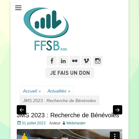
Fédération Francophone des Sourds de Belgique
FFSB
Facebook
Linkedln
Flickr
Vimeo
Instagram
Accueil
»
Actualités
»
JMS 2023 : Recherche de Bénévoles
JMS 2023 : Recherche de Bénévoles
Posté
31 juillet 2023
Auteur
Webmaster
le