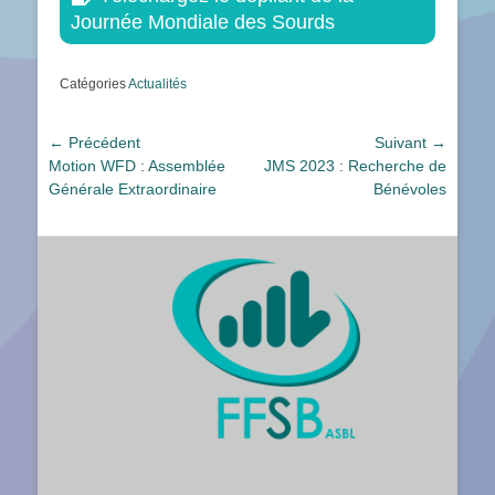
Journée Mondiale des Sourds
Catégories
Actualités
Navigation
← Précédent
Suivant →
Article
Article
Motion WFD : Assemblée
JMS 2023 : Recherche de
de
précédent :
suivant :
Générale Extraordinaire
Bénévoles
l’article