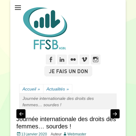
Fédération Francophone des Sourds de Belgique
FFSB
Facebook
Linkedln
Flickr
Vimeo
Instagram
Accueil
»
Actualités
»
Journée internationale des droits des
femmes… sourdes !
Journée internationale des droits des
femmes… sourdes !
Posté
13 janvier 2020
Auteur
Webmaster