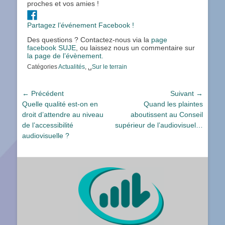
proches et vos amies !
Partagez l’événement Facebook !
Des questions ? Contactez-nous via la
page
facebook SUJE
, ou laissez nous un commentaire sur
la page de l’évènement.
Catégories
Actualités
, ␣
Sur le terrain
Navigation
← Précédent
Suivant →
Article
Article
Quelle qualité est-on en
Quand les plaintes
de
précédent :
suivant :
droit d’attendre au niveau
aboutissent au Conseil
l’article
de l’accessibilité
supérieur de l’audiovisuel…
audiovisuelle ?