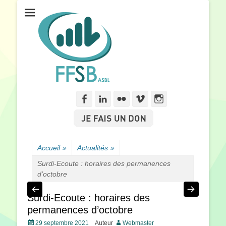
Fédération Francophone des Sourds de Belgique
FFSB
Facebook
Linkedln
Flickr
Vimeo
Instagram
Accueil
»
Actualités
»
Surdi-Ecoute : horaires des permanences
d’octobre
Surdi-Ecoute : horaires des
permanences d’octobre
Posté
29 septembre 2021
Auteur
Webmaster