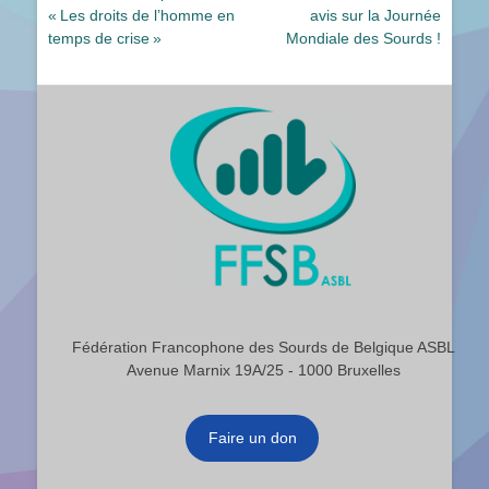
précédent :
suivant :
« Les droits de l’homme en
avis sur la Journée
l’article
temps de crise »
Mondiale des Sourds !
Fédération Francophone des Sourds de Belgique ASBL
Avenue Marnix 19A/25 - 1000 Bruxelles
Faire un don