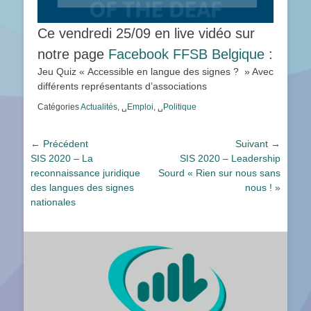
Ce vendredi 25/09 en live vidéo sur
notre page
Facebook FFSB Belgique
:
Jeu Quiz « Accessible en langue des signes ? » Avec
différents représentants d’associations
Catégories
Actualités
, ␣
Emploi
, ␣
Politique
Navigation
← Précédent
Suivant →
Article
Article
SIS 2020 – La
SIS 2020 – Leadership
de
précédent :
suivant :
reconnaissance juridique
Sourd « Rien sur nous sans
l’article
des langues des signes
nous ! »
nationales