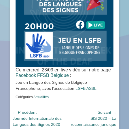
Ce mercredi 23/09 en live vidéo sur notre page
Facebook FFSB Belgique
:
Jeu en Langue des Signes de Belgique
Francophone, avec l’association
LSFB ASBL
Catégories
Actualités
Navigation
← Précédent
Suivant →
Article
Article
Journée Internationale des
SIS 2020 – La
de
précédent :
suivant :
Langues des Signes 2020
reconnaissance juridique
l’article